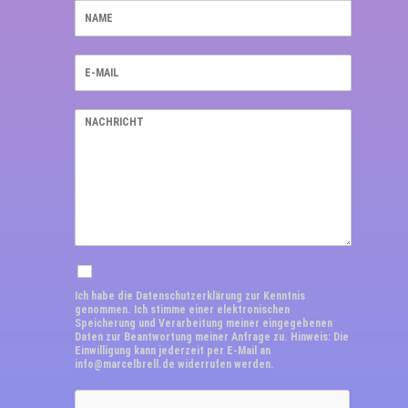
Ich habe die Datenschutzerklärung zur Kenntnis
genommen. Ich stimme einer elektronischen
Speicherung und Verarbeitung meiner eingegebenen
Daten zur Beantwortung meiner Anfrage zu. Hinweis: Die
Einwilligung kann jederzeit per E-Mail an
info@marcelbrell.de widerrufen werden.